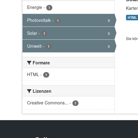
Energie
-
Karte
1
HTML
Photovoltaik
-
x
1
Solar
-
x
1
Sie kö
Umwelt
-
x
1
Formate
HTML
-
1
Lizenzen
Creative Commons...
-
1