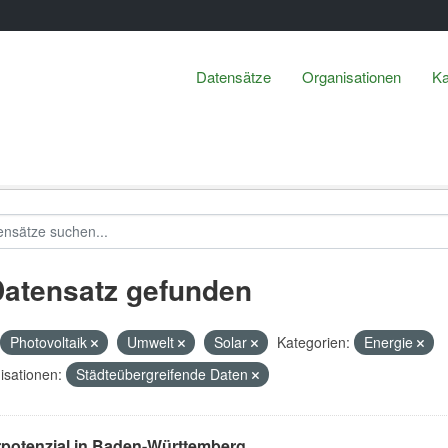
Datensätze
Organisationen
Ka
Datensatz gefunden
Photovoltaik
Umwelt
Solar
Kategorien:
Energie
isationen:
Städteübergreifende Daten
rpotenzial in Baden-Württemberg