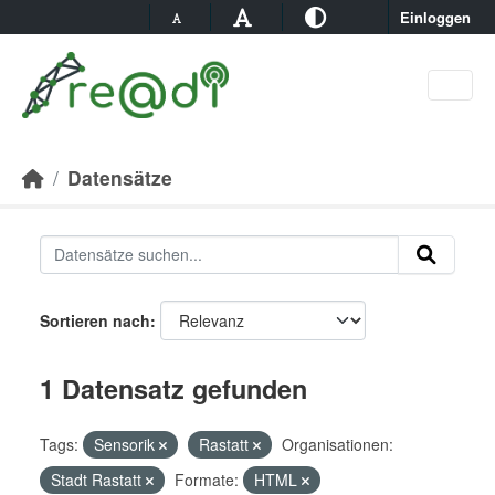
Skip to main content
Einloggen
Datensätze
Sortieren nach
1 Datensatz gefunden
Tags:
Sensorik
Rastatt
Organisationen:
Stadt Rastatt
Formate:
HTML