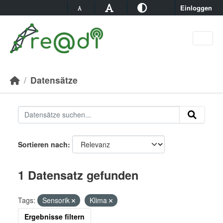
Skip to main content
Einloggen
Datensätze
Sortieren nach
1 Datensatz gefunden
Tags:
Sensorik
Klima
Ergebnisse filtern