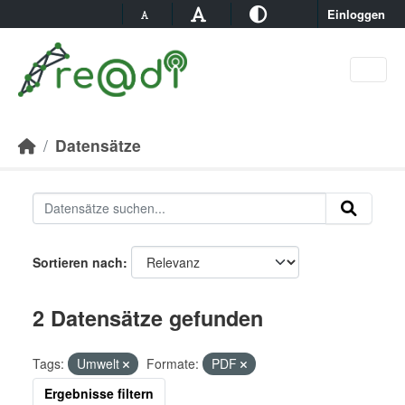
Skip to main content
Einloggen
Datensätze
Sortieren nach
2 Datensätze gefunden
Tags:
Umwelt
Formate:
PDF
Ergebnisse filtern