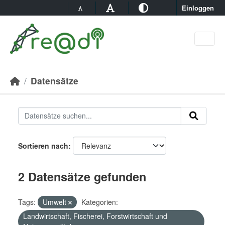
Skip to main content
Einloggen
Datensätze
Sortieren nach
2 Datensätze gefunden
Tags:
Umwelt
Kategorien:
Landwirtschaft, Fischerei, Forstwirtschaft und