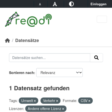
Skip to main content
Einloggen
Datensätze
Sortieren nach
1 Datensatz gefunden
Tags:
Umwelt
Verkehr
Formate:
CSV
Lizenzen:
Andere offene Lizenz