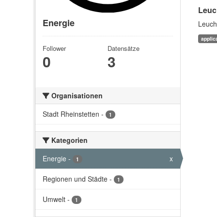
Leuc
Energie
Leucht
applic
Follower
Datensätze
0
3
Organisationen
Stadt Rheinstetten
-
1
Kategorien
Energie
-
x
1
Regionen und Städte
-
1
Umwelt
-
1