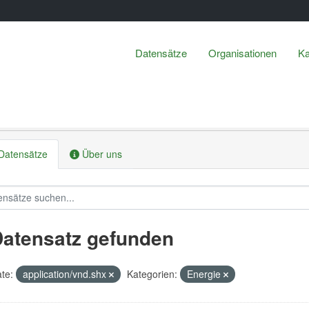
Datensätze
Organisationen
Ka
Datensätze
Über uns
Datensatz gefunden
te:
application/vnd.shx
Kategorien:
Energie