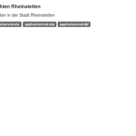
hten Rheinstetten
en in der Stadt Rheinstetten
ation/vnd.shx
application/vnd.shp
application/vnd.dbf