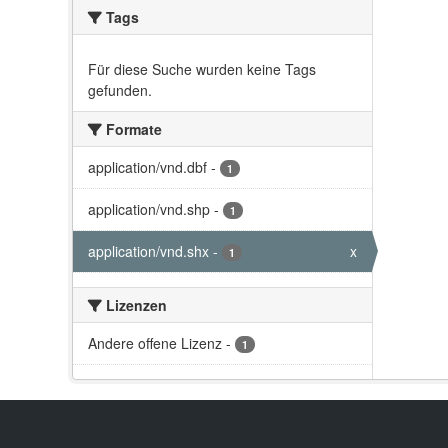
Tags
Für diese Suche wurden keine Tags
gefunden.
Formate
application/vnd.dbf
-
1
application/vnd.shp
-
1
application/vnd.shx
-
x
1
Lizenzen
Andere offene Lizenz
-
1