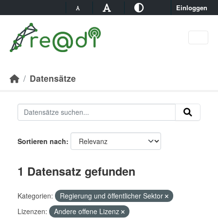
Skip to main content
Einloggen
Datensätze
Sortieren nach
1 Datensatz gefunden
Kategorien:
Regierung und öffentlicher Sektor
Lizenzen:
Andere offene Lizenz