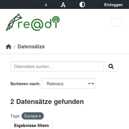
Skip to main content
Einloggen
Datensätze
Sortieren nach
2 Datensätze gefunden
Tags:
Europa
Ergebnisse filtern