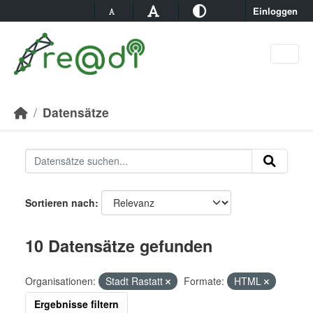
Skip to main content
Einloggen
Datensätze
Sortieren nach
10 Datensätze gefunden
Organisationen:
Stadt Rastatt
Formate:
HTML
Ergebnisse filtern