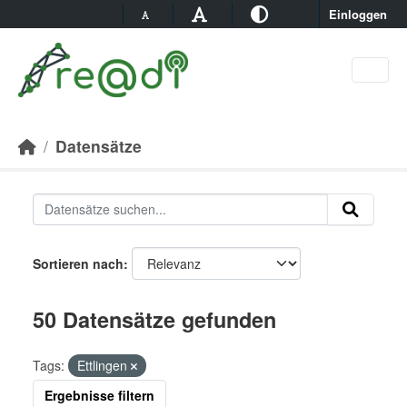
Skip to main content
Einloggen
Datensätze
Sortieren nach
50 Datensätze gefunden
Tags:
Ettlingen
Ergebnisse filtern