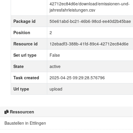
42712ec84d6e/download/emissionen-und-
jahresfahrleistungen.csv
Package id
50e61abd-bc21-46b6-98cd-ee40d2b45bae
Position
2
Resource id
12ebadf3-388b-41fd-89c4-42712ec84d6e
Set url type
False
State
active
Task created
2025-04-25 09:29:28.576796
Url type
upload
Ressourcen
Baustellen in Ettlingen