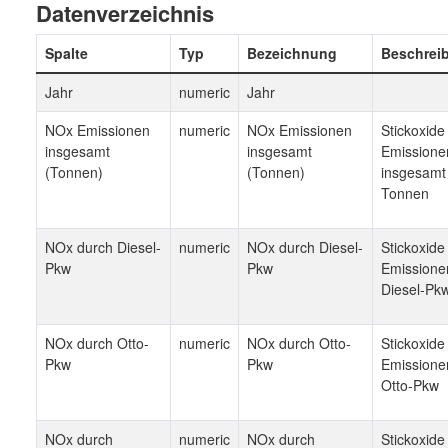
Datenverzeichnis
Spalte
Typ
Bezeichnung
Beschrei
Jahr
numeric
Jahr
NOx Emissionen
numeric
NOx Emissionen
Stickoxide
insgesamt
insgesamt
Emissione
(Tonnen)
(Tonnen)
insgesamt 
Tonnen
NOx durch Diesel-
numeric
NOx durch Diesel-
Stickoxide
Pkw
Pkw
Emissione
Diesel-Pk
NOx durch Otto-
numeric
NOx durch Otto-
Stickoxide
Pkw
Pkw
Emissione
Otto-Pkw
NOx durch
numeric
NOx durch
Stickoxide