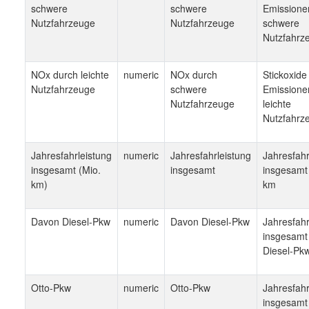
schwere
schwere
Emissione
Nutzfahrzeuge
Nutzfahrzeuge
schwere
Nutzfahrz
NOx durch leichte
numeric
NOx durch
Stickoxide
Nutzfahrzeuge
schwere
Emissione
Nutzfahrzeuge
leichte
Nutzfahrz
Jahresfahrleistung
numeric
Jahresfahrleistung
Jahresfahr
insgesamt (Mio.
insgesamt
insgesamt 
km)
km
Davon Diesel-Pkw
numeric
Davon Diesel-Pkw
Jahresfahr
insgesamt
Diesel-Pk
Otto-Pkw
numeric
Otto-Pkw
Jahresfahr
insgesamt