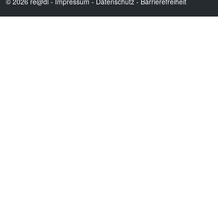
© 2026 re@di -
Impressum
-
Datenschutz
-
Barrierefreiheit