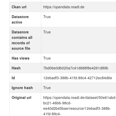
Ckan url
https://opendata.readi.de
Datastore
True
active
Datastore
True
contains all
records of
source file
Has views
True
Hash
7bd06e0db020a7c41d688f8e4261d89b
Id
12ebadf3-388b-41fd-89c4-42712ec84d6e
Ignore hash
True
Original url
https://opendata.readi.de/dataset/50e61abd
bc21-46b6-98cd-
ee40d2b45bae/resource/12ebadf3-388b-
41fd-89c4-