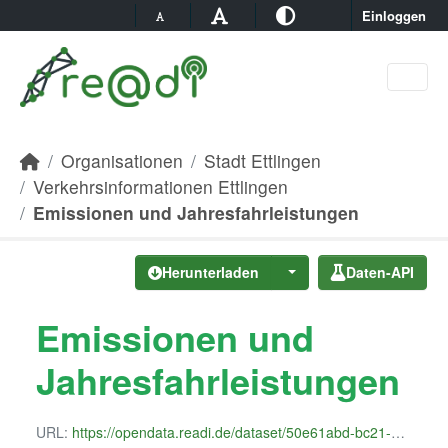
Skip to main content
Einloggen
Organisationen
Stadt Ettlingen
Verkehrsinformationen Ettlingen
Emissionen und Jahresfahrleistungen
Herunterladen
Daten-API
Emissionen und
Jahresfahrleistungen
URL:
https://opendata.readi.de/dataset/50e61abd-bc21-46b6-98cd-ee40d2b45bae/resource/12ebadf3-388b-41fd-89c4-42712ec84d6e/download/emissionen-und-jahresfahrleistungen.csv