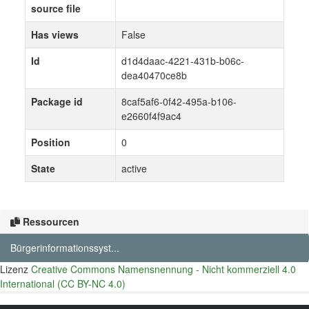
source file
Has views
False
Id
d1d4daac-4221-431b-b06c-
dea40470ce8b
Package id
8caf5af6-0f42-495a-b106-
e2660f4f9ac4
Position
0
State
active
Ressourcen
Bürgerinformationssyst...
Lizenz
Creative Commons Namensnennung - Nicht kommerziell 4.0
International (CC BY-NC 4.0)