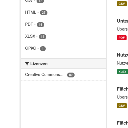
CSV
-
47
CSV
HTML
-
27
Unter
PDF
-
16
Übers
XLSX
-
14
PDF
GPKG
-
1
Nutzv
Nutzvi
Lizenzen
XLSX
Creative Commons...
-
80
Fläc
Übers
CSV
Fläc