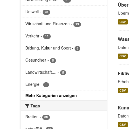
Über
Umwelt
-
20
Übern
CSV
Wirtschaft und Finanzen
-
13
Verkehr
-
11
Wass
Daten
Bildung, Kultur und Sport
-
8
CSV
Gesundheit
-
5
Landwirtschaft,...
-
Fikt
5
Erheb
Energie
-
1
CSV
Mehr Kategorien anzeigen
Tags
Kanal
Daten 
Bretten
-
80
CSV
datenBW
-