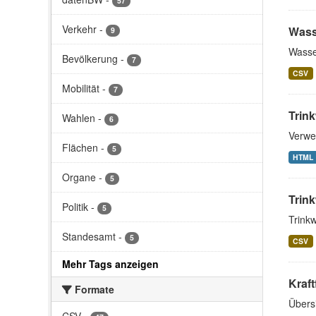
57
Verkehr
-
Wass
9
Wasse
Bevölkerung
-
7
CSV
Mobilität
-
7
Trin
Wahlen
-
6
Verwe
Flächen
-
5
HTML
Organe
-
5
Trin
Politik
-
5
Trink
Standesamt
-
5
CSV
Mehr Tags anzeigen
Kraft
Formate
Übers