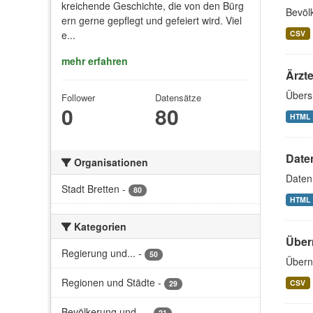
kreichende Geschichte, die von den Bürg
Bevöl
ern gerne gepflegt und gefeiert wird. Viel
CSV
e...
mehr erfahren
Ärzte
Übersi
Follower
Datensätze
0
80
HTML
Date
Organisationen
Daten
Stadt Bretten
-
80
HTML
Kategorien
Über
Regierung und...
-
50
Überna
Regionen und Städte
-
CSV
29
Bevölkerung und...
-
21