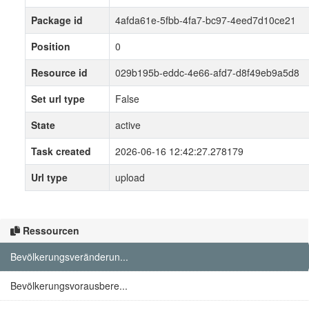
Package id
4afda61e-5fbb-4fa7-bc97-4eed7d10ce21
Position
0
Resource id
029b195b-eddc-4e66-afd7-d8f49eb9a5d8
Set url type
False
State
active
Task created
2026-06-16 12:42:27.278179
Url type
upload
Ressourcen
Bevölkerungsveränderun...
Bevölkerungsvorausbere...