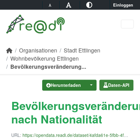
Skip to main content
Einloggen
Organisationen
Stadt Ettlingen
Wohnbevölkerung Ettlingen
Bevölkerungsveränderung...
Herunterladen
Daten-API
Bevölkerungsveränder
nach Nationalität
URL:
https://opendata.readi.de/dataset/4afda61e-5fbb-4fa7-bc97-4eed7d10ce21/resource/029b195b-eddc-4e66-afd7-d8f49eb9a5d8/download/bevolkerungsveranderung_nach_nationalitat.csv