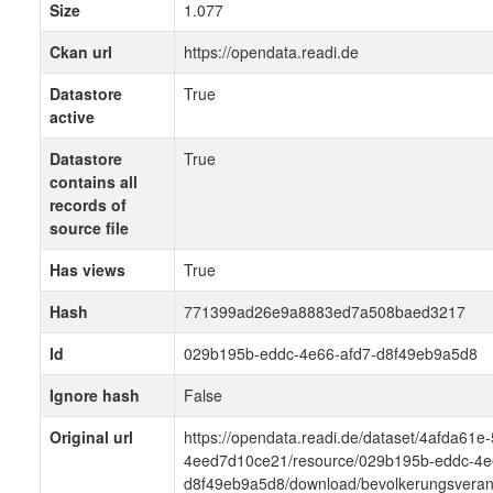
Size
1.077
Ckan url
https://opendata.readi.de
Datastore
True
active
Datastore
True
contains all
records of
source file
Has views
True
Hash
771399ad26e9a8883ed7a508baed3217
Id
029b195b-eddc-4e66-afd7-d8f49eb9a5d8
Ignore hash
False
Original url
https://opendata.readi.de/dataset/4afda61e
4eed7d10ce21/resource/029b195b-eddc-4e
d8f49eb9a5d8/download/bevolkerungsverand