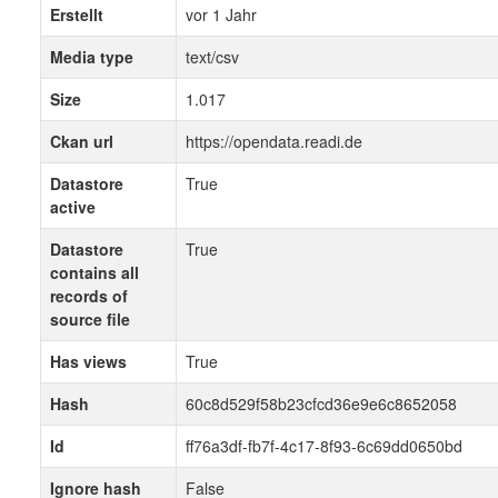
Erstellt
vor 1 Jahr
Media type
text/csv
Size
1.017
Ckan url
https://opendata.readi.de
Datastore
True
active
Datastore
True
contains all
records of
source file
Has views
True
Hash
60c8d529f58b23cfcd36e9e6c8652058
Id
ff76a3df-fb7f-4c17-8f93-6c69dd0650bd
Ignore hash
False