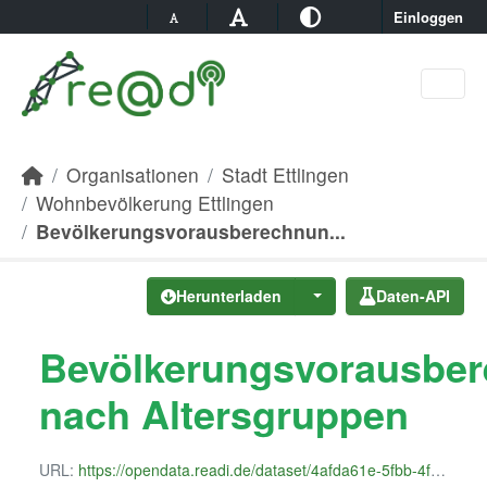
Skip to main content
Einloggen
Organisationen
Stadt Ettlingen
Wohnbevölkerung Ettlingen
Bevölkerungsvorausberechnun...
Herunterladen
Daten-API
Bevölkerungsvorausbe
nach Altersgruppen
URL:
https://opendata.readi.de/dataset/4afda61e-5fbb-4fa7-bc97-4eed7d10ce21/resource/ff76a3df-fb7f-4c17-8f93-6c69dd0650bd/download/bevolkerungsvorausberechnung_nach_altersgruppen.csv