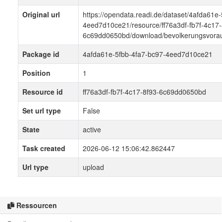
Original url
https://opendata.readi.de/dataset/4afda61e
4eed7d10ce21/resource/ff76a3df-fb7f-4c17-
6c69dd0650bd/download/bevolkerungsvora
Package id
4afda61e-5fbb-4fa7-bc97-4eed7d10ce21
Position
1
Resource id
ff76a3df-fb7f-4c17-8f93-6c69dd0650bd
Set url type
False
State
active
Task created
2026-06-12 15:06:42.862447
Url type
upload
Ressourcen